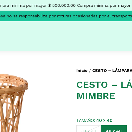
ra mínima por mayor $ 500.000,00
Compra mínima por mayor $
 no se responsabiliza por roturas ocasionadas por el transporte
Inicio
CESTO – LÁMPARA
/
CESTO – L
MIMBRE
TAMAÑO:
40 x 40
40 x 40
30 x 30