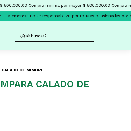
 500.000,00
Compra mínima por mayor $ 500.000,00
Compra mí
.
La empresa no se responsabiliza por roturas ocasionadas por el
 CALADO DE MIMBRE
ÁMPARA CALADO DE