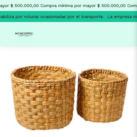
yor $ 500.000,00
Compra mínima por mayor $ 500.000,00
Comp
iliza por roturas ocasionadas por el transporte.
La empresa no s