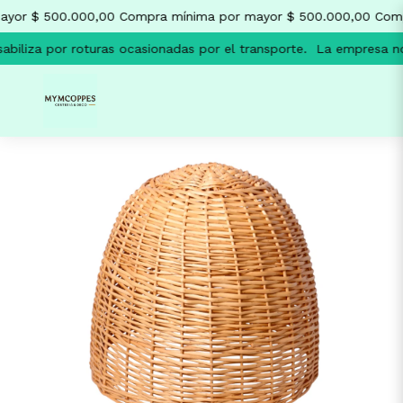
yor $ 500.000,00
Compra mínima por mayor $ 500.000,00
Comp
biliza por roturas ocasionadas por el transporte.
La empresa no 