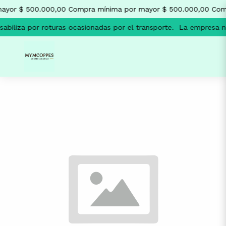
ayor $ 500.000,00
Compra mínima por mayor $ 500.000,00
Comp
biliza por roturas ocasionadas por el transporte.
La empresa no 