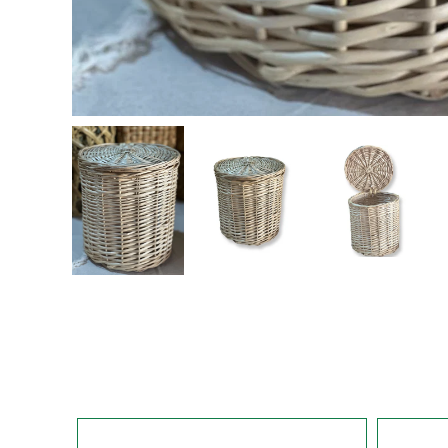
521
499