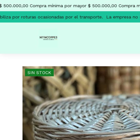
500.000,00
Compra mínima por mayor $ 500.000,00
Compra míni
za por roturas ocasionadas por el transporte.
La empresa no se r
SIN STOCK