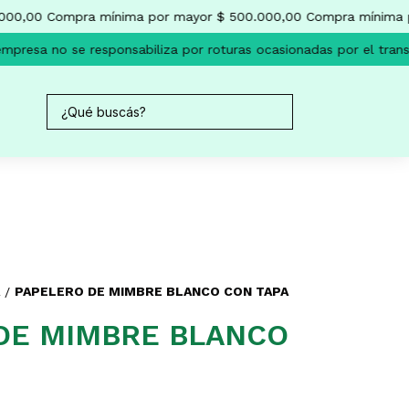
0,00
Compra mínima por mayor $ 500.000,00
Compra mínima por
resa no se responsabiliza por roturas ocasionadas por el transpo
PAPELERO DE MIMBRE BLANCO CON TAPA
/
DE MIMBRE BLANCO