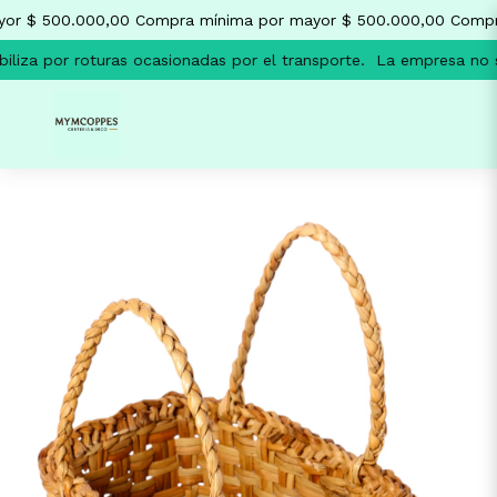
or $ 500.000,00
Compra mínima por mayor $ 500.000,00
Compra
iza por roturas ocasionadas por el transporte.
La empresa no se