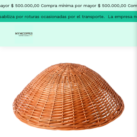
yor $ 500.000,00
Compra mínima por mayor $ 500.000,00
Comp
biliza por roturas ocasionadas por el transporte.
La empresa no 