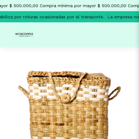
or $ 500.000,00
Compra mínima por mayor $ 500.000,00
Compr
liza por roturas ocasionadas por el transporte.
La empresa no s