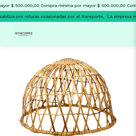
yor $ 500.000,00
Compra mínima por mayor $ 500.000,00
Comp
biliza por roturas ocasionadas por el transporte.
La empresa no 