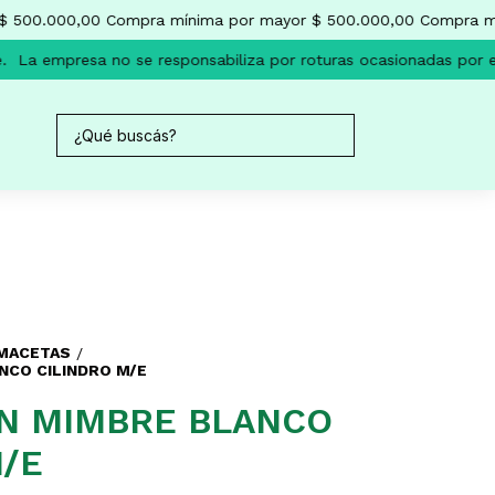
 500.000,00
Compra mínima por mayor $ 500.000,00
Compra mín
La empresa no se responsabiliza por roturas ocasionadas por el
 MACETAS
/
NCO CILINDRO M/E
N MIMBRE BLANCO
M/E