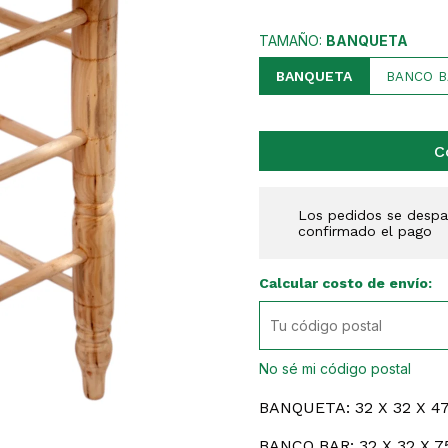
TAMAÑO:
BANQUETA
BANQUETA
BANCO B
C
Los pedidos se despac
confirmado el pago
Calcular costo de envío:
No sé mi código postal
BANQUETA: 32 X 32 X 4
BANCO BAR: 32 X 32 X 