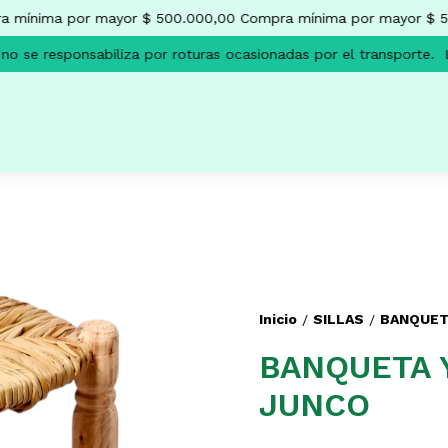
mínima por mayor $ 500.000,00
Compra mínima por mayor $ 50
 se responsabiliza por roturas ocasionadas por el transporte.
La
Inicio
SILLAS
BANQUET
/
/
BANQUETA 
JUNCO