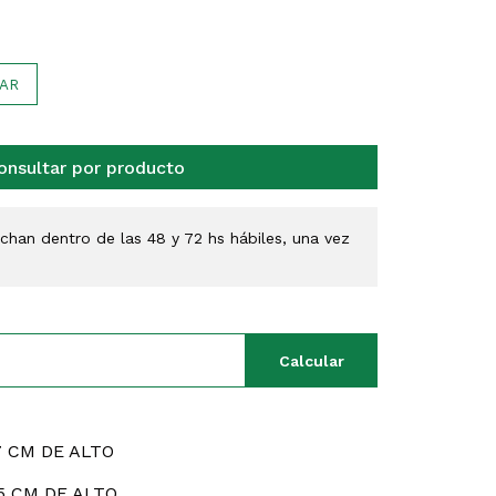
AR
onsultar por producto
han dentro de las 48 y 72 hs hábiles, una vez
Calcular
7 CM DE ALTO
75 CM DE ALTO