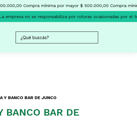
0.000,00
Compra mínima por mayor $ 500.000,00
Compra mínima
 empresa no se responsabiliza por roturas ocasionadas por el tr
A Y BANCO BAR DE JUNCO
Y BANCO BAR DE