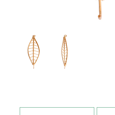
207
124