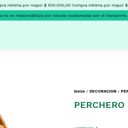
a mínima por mayor $ 500.000,00
Compra mínima por mayor $ 
no se responsabiliza por roturas ocasionadas por el transporte.
Inicio
DECORACION
PE
/
/
PERCHERO