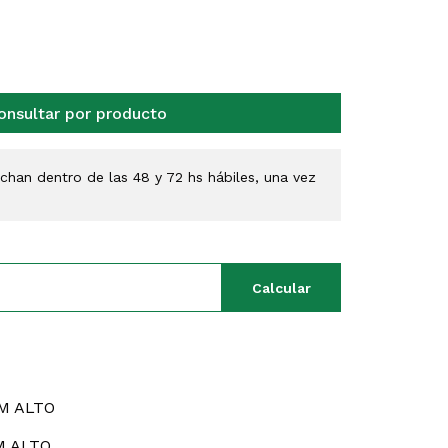
onsultar por producto
han dentro de las 48 y 72 hs hábiles, una vez
Calcular
CM ALTO
M ALTO