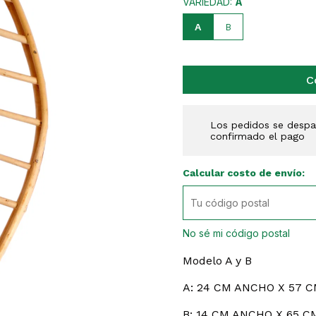
VARIEDAD:
A
A
B
C
Los pedidos se despac
confirmado el pago
Calcular costo de envío:
No sé mi código postal
Modelo A y B
A: 24 CM ANCHO X 57 
B: 14 CM ANCHO X 65 C