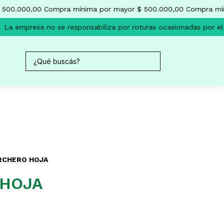
500.000,00
Compra mínima por mayor $ 500.000,00
Compra míni
La empresa no se responsabiliza por roturas ocasionadas por el 
RCHERO HOJA
 HOJA