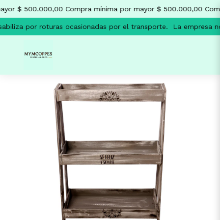
yor $ 500.000,00
Compra mínima por mayor $ 500.000,00
Comp
biliza por roturas ocasionadas por el transporte.
La empresa no 