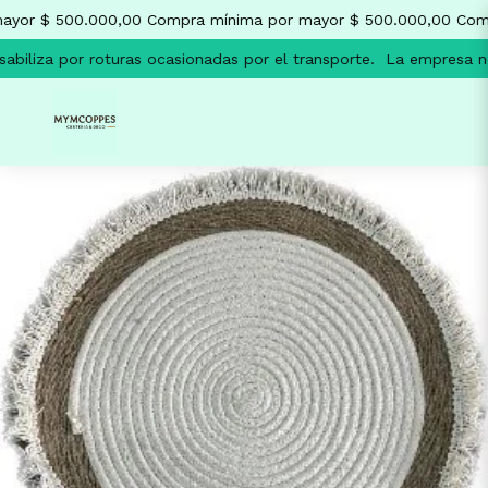
yor $ 500.000,00
Compra mínima por mayor $ 500.000,00
Comp
biliza por roturas ocasionadas por el transporte.
La empresa no 