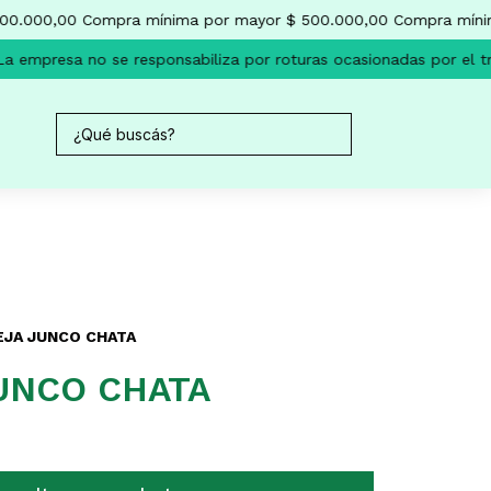
0.000,00
Compra mínima por mayor $ 500.000,00
Compra mínim
 empresa no se responsabiliza por roturas ocasionadas por el tr
EJA JUNCO CHATA
UNCO CHATA