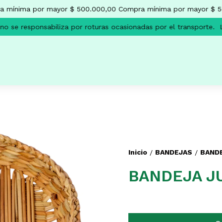
mínima por mayor $ 500.000,00
Compra mínima por mayor $ 50
 se responsabiliza por roturas ocasionadas por el transporte.
La
Inicio
BANDEJAS
BAND
/
/
BANDEJA J