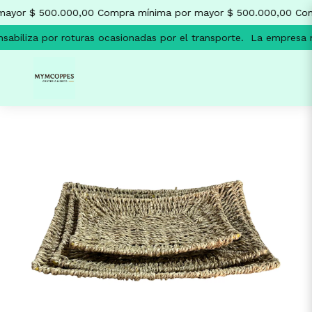
ayor $ 500.000,00
Compra mínima por mayor $ 500.000,00
Com
abiliza por roturas ocasionadas por el transporte.
La empresa no