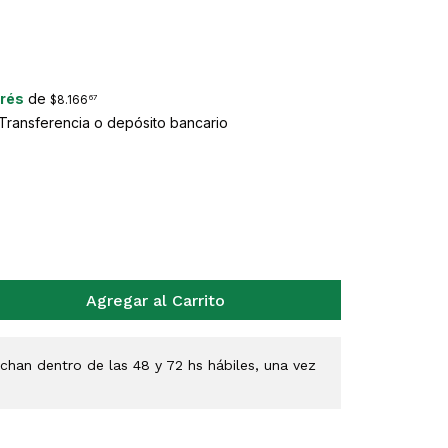
erés
de
$8.166
67
ransferencia o depósito bancario
Agregar al Carrito
han dentro de las 48 y 72 hs hábiles, una vez