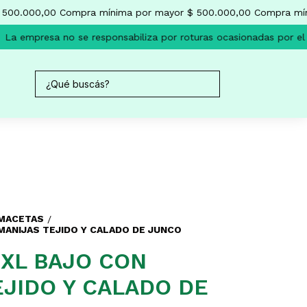
00.000,00
Compra mínima por mayor $ 500.000,00
Compra míni
a empresa no se responsabiliza por roturas ocasionadas por el t
 MACETAS
/
ANIJAS TEJIDO Y CALADO DE JUNCO
XL BAJO CON
EJIDO Y CALADO DE