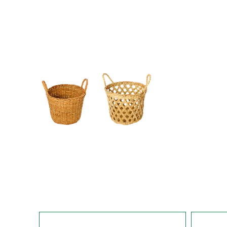
463
375