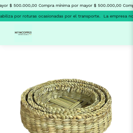
yor $ 500.000,00
Compra mínima por mayor $ 500.000,00
Compr
iliza por roturas ocasionadas por el transporte.
La empresa no s