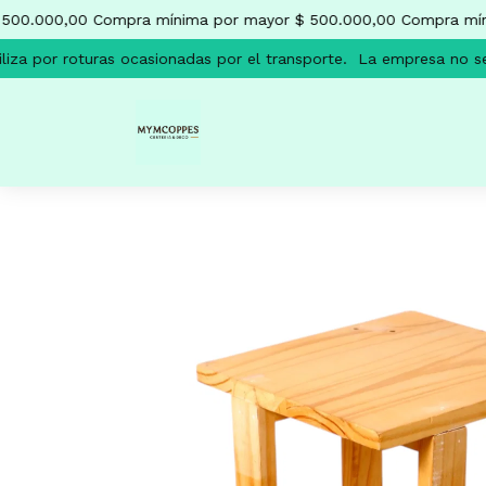
500.000,00
Compra mínima por mayor $ 500.000,00
Compra míni
za por roturas ocasionadas por el transporte.
La empresa no se r