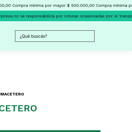
0,00
Compra mínima por mayor $ 500.000,00
Compra mínima por
resa no se responsabiliza por roturas ocasionadas por el transpo
 MACETERO
CETERO