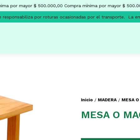
ma por mayor $ 500.000,00
Compra mínima por mayor $ 500.00
esponsabiliza por roturas ocasionadas por el transporte.
La emp
Inicio
MADERA
MESA O
/
/
MESA O MA