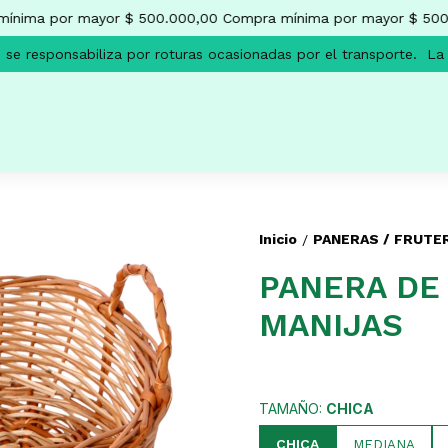
nima por mayor $ 500.000,00
Compra mínima por mayor $ 500.
e responsabiliza por roturas ocasionadas por el transporte.
La e
Inicio
PANERAS / FRUTE
/
PANERA DE
MANIJAS
TAMAÑO:
CHICA
CHICA
MEDIANA