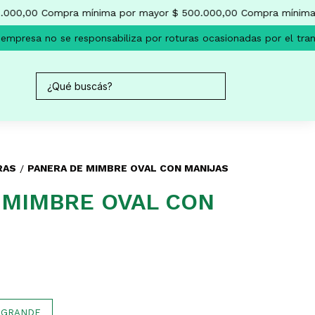
000,00
Compra mínima por mayor $ 500.000,00
Compra mínima 
mpresa no se responsabiliza por roturas ocasionadas por el tran
RAS
PANERA DE MIMBRE OVAL CON MANIJAS
/
 MIMBRE OVAL CON
GRANDE