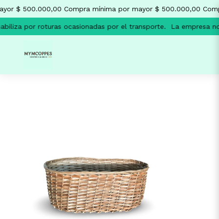
yor $ 500.000,00
Compra mínima por mayor $ 500.000,00
Comp
iliza por roturas ocasionadas por el transporte.
La empresa no s