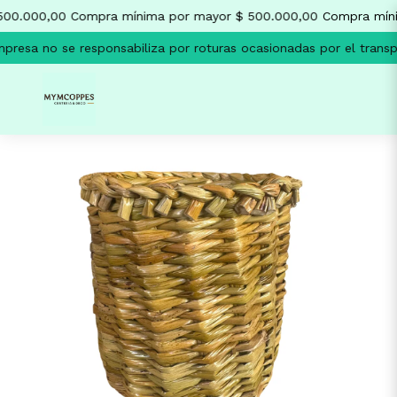
500.000,00
Compra mínima por mayor $ 500.000,00
Compra míni
resa no se responsabiliza por roturas ocasionadas por el transpo