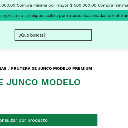
000,00
Compra mínima por mayor $ 500.000,00
Compra mínima 
mpresa no se responsabiliza por roturas ocasionadas por el tran
RAS
FRUTERA DE JUNCO MODELO PREMIUM
/
E JUNCO MODELO
onsultar por producto