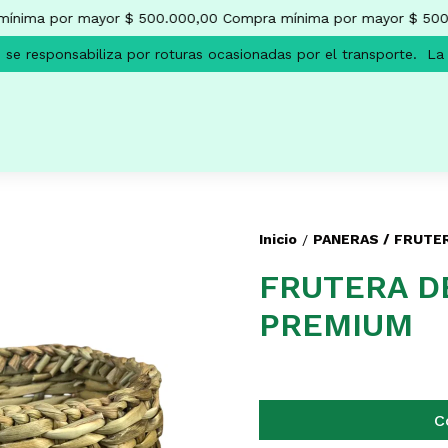
nima por mayor $ 500.000,00
Compra mínima por mayor $ 500.
e responsabiliza por roturas ocasionadas por el transporte.
La e
Inicio
PANERAS / FRUTE
/
FRUTERA D
PREMIUM
C