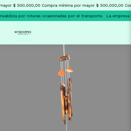
mayor $ 500.000,00
Compra mínima por mayor $ 500.000,00
Com
sabiliza por roturas ocasionadas por el transporte.
La empresa n