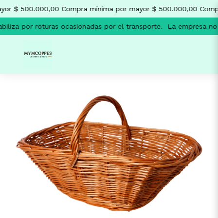
or $ 500.000,00
Compra mínima por mayor $ 500.000,00
Compr
liza por roturas ocasionadas por el transporte.
La empresa no se