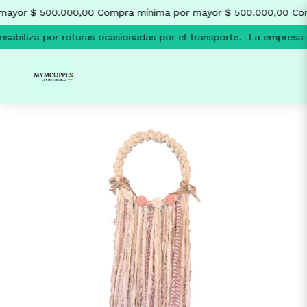
mayor $ 500.000,00
Compra mínima por mayor $ 500.000,00
Com
abiliza por roturas ocasionadas por el transporte.
La empresa n