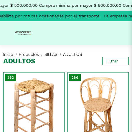
yor $ 500.000,00
Compra mínima por mayor $ 500.000,00
Comp
biliza por roturas ocasionadas por el transporte.
La empresa no 
Inicio
Productos
SILLAS
ADULTOS
/
/
/
ADULTOS
Filtrar
362
286