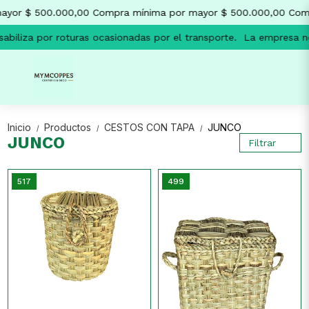
yor $ 500.000,00
Compra mínima por mayor $ 500.000,00
Comp
biliza por roturas ocasionadas por el transporte.
La empresa no 
Inicio
Productos
CESTOS CON TAPA
JUNCO
/
/
/
JUNCO
Filtrar
517
499