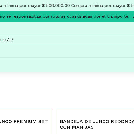
 mínima por mayor $ 500.000,00
Compra mínima por mayor $ 5
 se responsabiliza por roturas ocasionadas por el transporte.
L
504
UNCO PREMIUM SET
BANDEJA DE JUNCO REDOND
CON MANIJAS