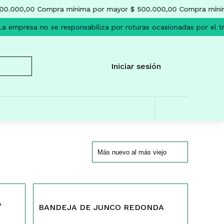
00.000,00
Compra mínima por mayor $ 500.000,00
Compra mínim
a empresa no se responsabiliza por roturas ocasionadas por el tr
Iniciar sesión
347
A
BANDEJA DE JUNCO REDONDA