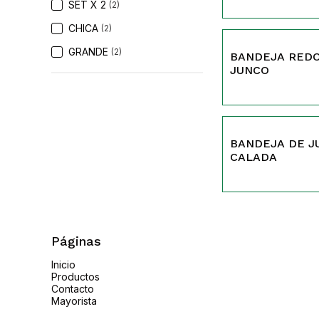
SET X 2
(2)
CHICA
(2)
294
GRANDE
(2)
BANDEJA REDONDA CERRADA DE
JUNCO
SIN STOCK
BANDEJA DE 
256
CALADA
Páginas
Inicio
Productos
Contacto
Mayorista