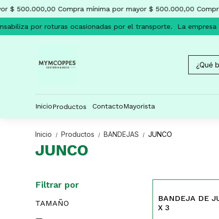
r $ 500.000,00
Compra mínima por mayor $ 500.000,00
Compra
abiliza por roturas ocasionadas por el transporte.
La empresa no
Inicio
Contacto
Mayorista
Productos
Inicio
Productos
BANDEJAS
JUNCO
/
/
/
JUNCO
Filtrar por
544
BANDEJA DE J
TAMAÑO
X 3